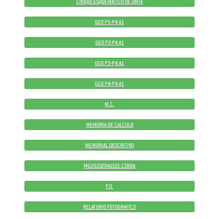
CROQUI ESQUEMÁTICO DE DMTs
GEO P1-P4 A1
GEO P2-P4 A1
GEO P3-P4 A1
GEO P4-P4 A1
M.C.
MEMORIA DE CALCULO
MEMORIAL DESCRITIVO
MG20232041515.CZ8Dd
P.O.
RELATORIO FOTOGRAFICO