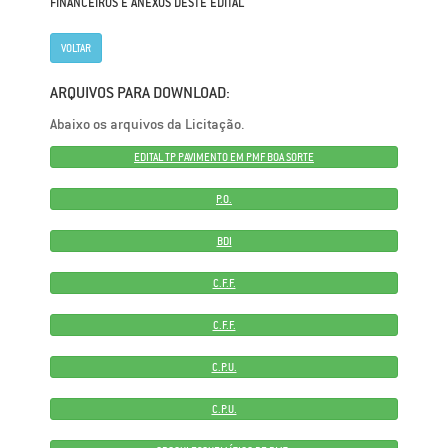
FINANCEIROS E ANEXOS DESTE EDITAL
VOLTAR
ARQUIVOS PARA DOWNLOAD:
Abaixo os arquivos da Licitação.
EDITAL TP PAVIMENTO EM PMF BOA SORTE
P.O.
BDI
C.F.F.
C.F.F.
C.P.U.
C.P.U.