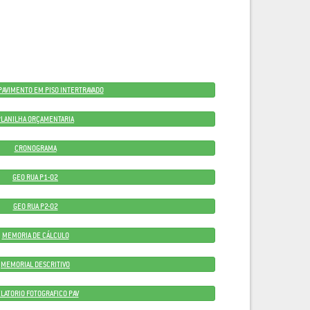
 PAVIMENTO EM PISO INTERTRAVADO
PLANILHA ORÇAMENTARIA
CRONOGRAMA
GEO RUA P1-02
GEO RUA P2-02
MEMORIA DE CÁLCULO
MEMORIAL DESCRITIVO
LATORIO FOTOGRAFICO PAV