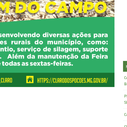
C
B
P
S
C
C