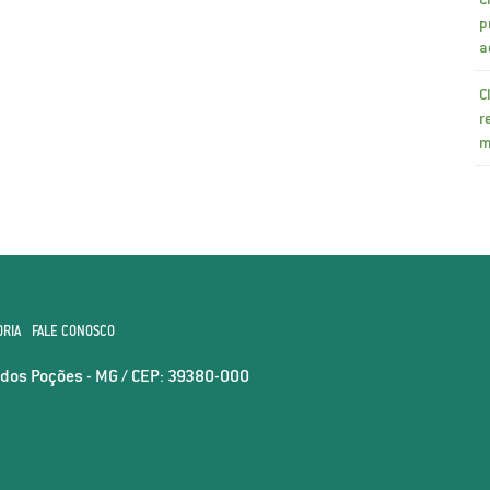
p
a
C
r
m
ORIA
FALE CONOSCO
o dos Poções - MG / CEP: 39380-000