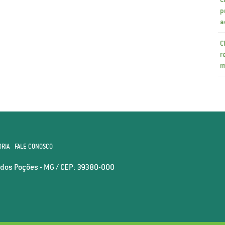
p
a
C
r
m
ORIA
FALE CONOSCO
o dos Poções - MG / CEP: 39380-000