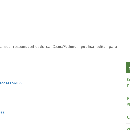
, sob responsabilidade da Cotec/Fadenor, publica edital para
C
processo/465
B
P
S
465
C
C