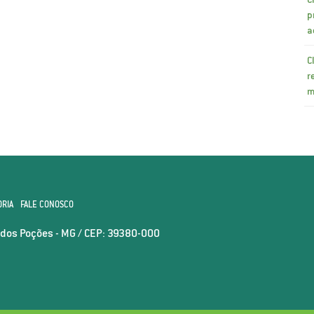
p
a
C
r
m
ORIA
FALE CONOSCO
o dos Poções - MG / CEP: 39380-000