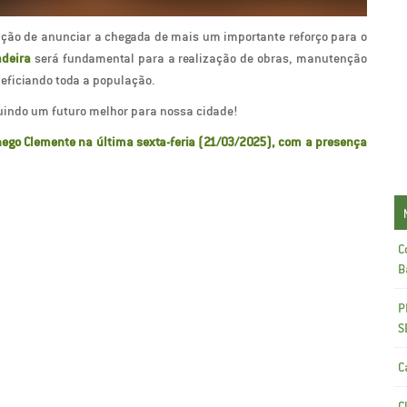
fação de anunciar a chegada de mais um importante reforço para o
adeira
será fundamental para a realização de obras, manutenção
neficiando toda a população.
indo um futuro melhor para nossa cidade!
nego Clemente na última sexta-feria (21/03/2025), com a presença
C
B
P
S
C
C