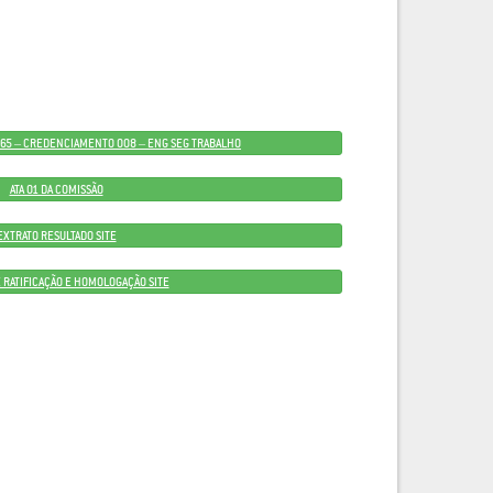
 065 – CREDENCIAMENTO 008 – ENG SEG TRABALHO
ATA 01 DA COMISSÃO
EXTRATO RESULTADO SITE
 RATIFICAÇÃO E HOMOLOGAÇÃO SITE