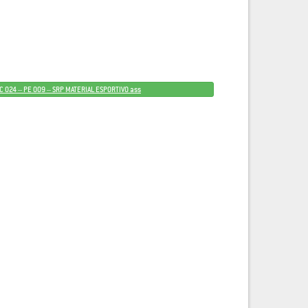
RC 024 – PE 009 – SRP MATERIAL ESPORTIVO ass