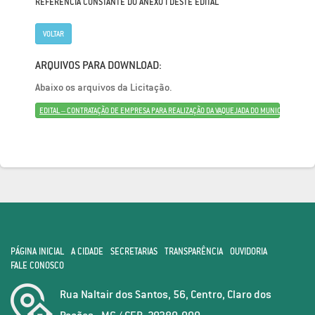
REFERÊNCIA CONSTANTE DO ANEXO I DESTE EDITAL
VOLTAR
ARQUIVOS PARA DOWNLOAD:
Abaixo os arquivos da Licitação.
EDITAL – CONTRATAÇÃO DE EMPRESA PARA REALIZAÇÃO DA VAQUEJADA DO MUNICÍPIO DE C
PÁGINA INICIAL
A CIDADE
SECRETARIAS
TRANSPARÊNCIA
OUVIDORIA
FALE CONOSCO
Rua Naltair dos Santos, 56, Centro, Claro dos