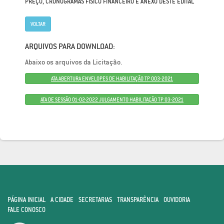
PREÇO, CRONOGRAMAS FÍSICO FINANCEIRO E ANEXO DESTE EDITAL
VOLTAR
ARQUIVOS PARA DOWNLOAD:
Abaixo os arquivos da Licitação.
ATA ABERTURA ENVELOPES DE HABILITAÇÃO TP 003-2021
ATA DE SESSÃO 01-02-2022 JULGAMENTO HABILITAÇÃO TP 03-2021
PÁGINA INICIAL
A CIDADE
SECRETARIAS
TRANSPARÊNCIA
OUVIDORIA
FALE CONOSCO