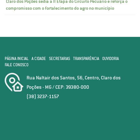
Claro dos Poções sedia a II Etapa do Circuito Pecuário e reforça o
compromisso com o fortalecimento do agro no município
PÁGINA INICIAL
A CIDADE
SECRETARIAS
TRANSPARÊNCIA
OUVIDORIA
FALE CONOSCO
Rua Naltair dos Santos, 56, Centro, Claro dos
Poções - MG / CEP: 39380-000
(38) 3237-1157